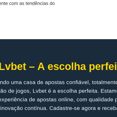
nte com as tendências do
Lvbet – A escolha perfei
ndo uma casa de apostas confiável, totalmente
o de jogos, Lvbet é a escolha perfeita. Est
experiência de apostas online, com qualidade
inovação contínua. Cadastre-se agora e receb