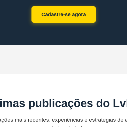
Cadastre-se agora
timas publicações do Lv
ações mais recentes, experiências e estratégias de