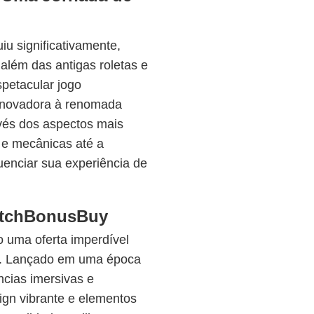
iu significativamente,
 além das antigas roletas e
spetacular jogo
inovadora à renomada
ravés dos aspectos mais
o e mecânicas até a
uenciar sua experiência de
atchBonusBuy
uma oferta imperdível
ra. Lançado em uma época
ncias imersivas e
ign vibrante e elementos