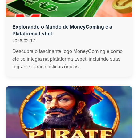
Explorando o Mundo de MoneyComing e a
Plataforma Lvbet
2026-02-17
Descubra o fascinante jogo MoneyComing e como
ele se integra na plataforma Lvbet, incluindo suas
regras e características únicas.