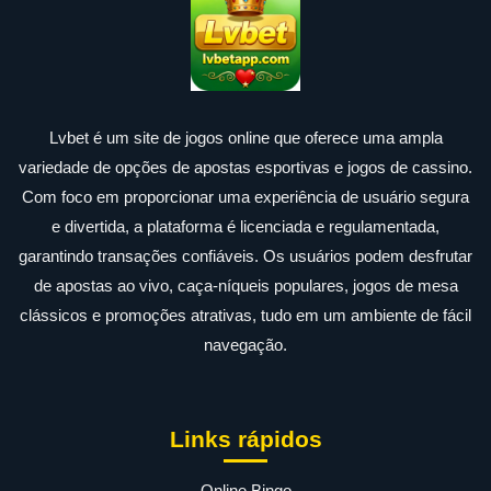
Lvbet é um site de jogos online que oferece uma ampla
variedade de opções de apostas esportivas e jogos de cassino.
Com foco em proporcionar uma experiência de usuário segura
e divertida, a plataforma é licenciada e regulamentada,
garantindo transações confiáveis. Os usuários podem desfrutar
de apostas ao vivo, caça-níqueis populares, jogos de mesa
clássicos e promoções atrativas, tudo em um ambiente de fácil
navegação.
Links rápidos
Online Bingo