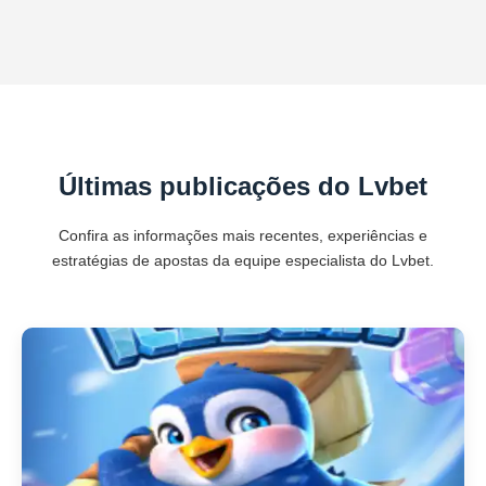
Últimas publicações do Lvbet
Confira as informações mais recentes, experiências e
estratégias de apostas da equipe especialista do Lvbet.