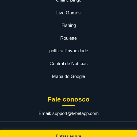
Live Games
Fishing
Roulette
política Privacidade
Central de Notícias
Mapa do Google
Fale conosco
Email:
support@lvbetapp.com
© 2026 Lvbet. Todos os direitos reservados.
Entrar agora