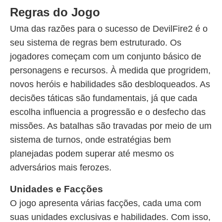
Regras do Jogo
Uma das razões para o sucesso de DevilFire2 é o
seu sistema de regras bem estruturado. Os
jogadores começam com um conjunto básico de
personagens e recursos. À medida que progridem,
novos heróis e habilidades são desbloqueados. As
decisões táticas são fundamentais, já que cada
escolha influencia a progressão e o desfecho das
missões. As batalhas são travadas por meio de um
sistema de turnos, onde estratégias bem
planejadas podem superar até mesmo os
adversários mais ferozes.
Unidades e Facções
O jogo apresenta várias facções, cada uma com
suas unidades exclusivas e habilidades. Com isso,