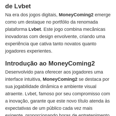
de Lvbet
Na era dos jogos digitais,
MoneyComing2
emerge
como um destaque no portfólio da renomada
plataforma
Lvbet
. Este jogo combina mecânicas
inovadoras com design envolvente, criando uma
experiência que cativa tanto novatos quanto
jogadores experientes.
Introdução ao MoneyComing2
Desenvolvido para oferecer aos jogadores uma
interface intuitiva,
MoneyComing2
se destaca por
sua jogabilidade dinâmica e ambiente visual
atraente. Lvbet, famoso por seu compromisso com
a inovação, garante que este novo título atenda às
expectativas de um público cada vez mais
exigente, proporcionando horas de entretenimento