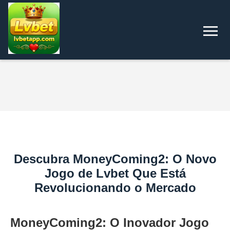
Descubra MoneyComing2: O Novo
Jogo de Lvbet Que Está
Revolucionando o Mercado
MoneyComing2: O Inovador Jogo