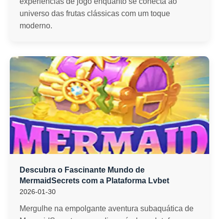
experiências de jogo enquanto se conecta ao
universo das frutas clássicas com um toque
moderno.
Descubra o Fascinante Mundo de
MermaidSecrets com a Plataforma Lvbet
2026-01-30
Mergulhe na empolgante aventura subaquática de