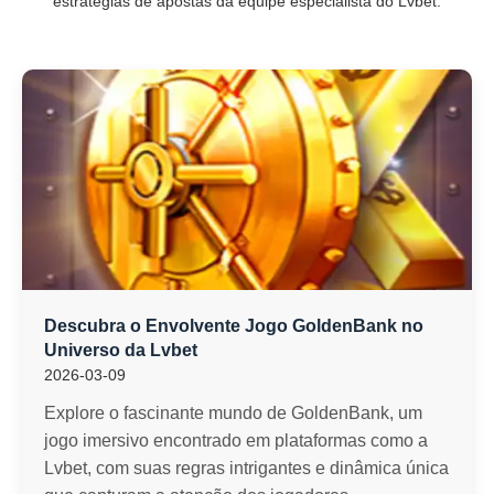
estratégias de apostas da equipe especialista do Lvbet.
Descubra o Envolvente Jogo GoldenBank no
Universo da Lvbet
2026-03-09
Explore o fascinante mundo de GoldenBank, um
jogo imersivo encontrado em plataformas como a
Lvbet, com suas regras intrigantes e dinâmica única