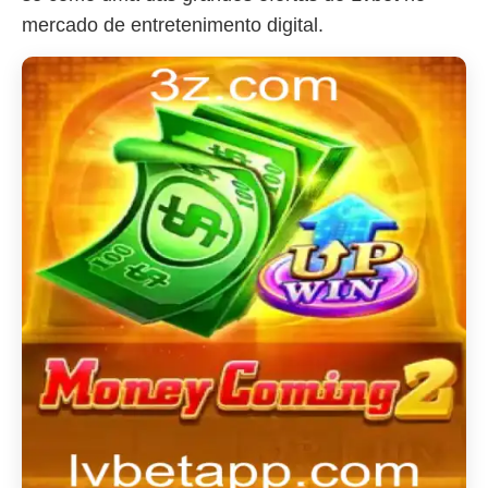
mercado de entretenimento digital.