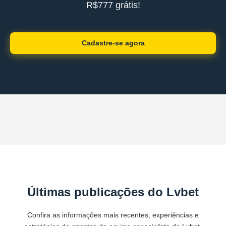
R$777 grátis!
Cadastre-se agora
Últimas publicações do Lvbet
Confira as informações mais recentes, experiências e