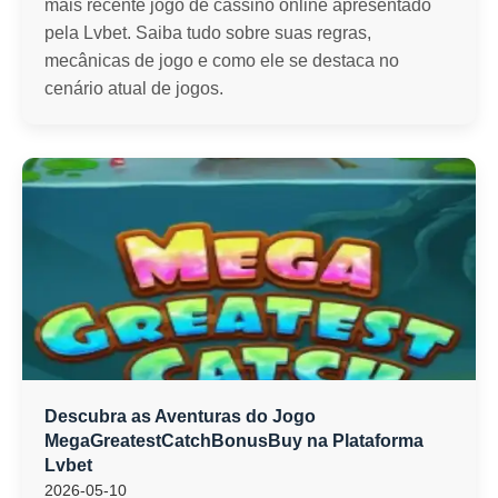
mais recente jogo de cassino online apresentado
pela Lvbet. Saiba tudo sobre suas regras,
mecânicas de jogo e como ele se destaca no
cenário atual de jogos.
Descubra as Aventuras do Jogo
MegaGreatestCatchBonusBuy na Plataforma
Lvbet
2026-05-10