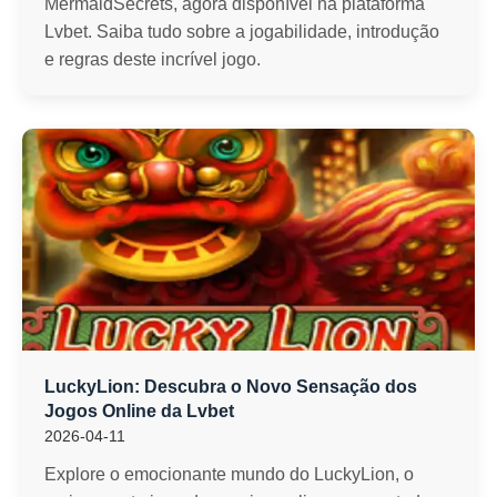
MermaidSecrets, agora disponível na plataforma
Lvbet. Saiba tudo sobre a jogabilidade, introdução
e regras deste incrível jogo.
LuckyLion: Descubra o Novo Sensação dos
Jogos Online da Lvbet
2026-04-11
Explore o emocionante mundo do LuckyLion, o