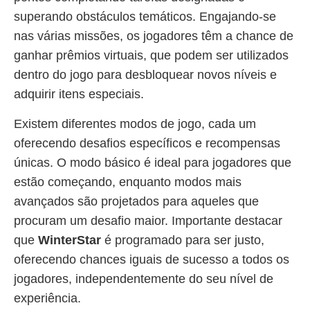
superando obstáculos temáticos. Engajando-se
nas várias missões, os jogadores têm a chance de
ganhar prêmios virtuais, que podem ser utilizados
dentro do jogo para desbloquear novos níveis e
adquirir itens especiais.
Existem diferentes modos de jogo, cada um
oferecendo desafios específicos e recompensas
únicas. O modo básico é ideal para jogadores que
estão começando, enquanto modos mais
avançados são projetados para aqueles que
procuram um desafio maior. Importante destacar
que
WinterStar
é programado para ser justo,
oferecendo chances iguais de sucesso a todos os
jogadores, independentemente do seu nível de
experiência.