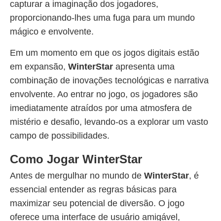
capturar a imaginação dos jogadores,
proporcionando-lhes uma fuga para um mundo
mágico e envolvente.
Em um momento em que os jogos digitais estão
em expansão,
WinterStar
apresenta uma
combinação de inovações tecnológicas e narrativa
envolvente. Ao entrar no jogo, os jogadores são
imediatamente atraídos por uma atmosfera de
mistério e desafio, levando-os a explorar um vasto
campo de possibilidades.
Como Jogar WinterStar
Antes de mergulhar no mundo de
WinterStar
, é
essencial entender as regras básicas para
maximizar seu potencial de diversão. O jogo
oferece uma interface de usuário amigável,