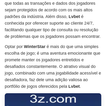
que todas as transações e dados dos jogadores
sejam protegidos de acordo com os mais altos
padrões da indústria. Além disso,
Lvbet
é
conhecida por oferecer suporte ao cliente 24/7,
facilitando qualquer tipo de consulta ou resolução
de problemas que os jogadores possam encontrar.
Optar por
WinterStar
é mais do que uma simples
escolha de jogo; é uma aventura emocionante que
promete manter os jogadores entretidos e
desafiados constantemente. O atrativo visual do
jogo, combinado com uma jogabilidade acessível e
desafiadora, faz dele uma adição valiosa ao
portfólio de jogos oferecidos pela
Lvbet
.