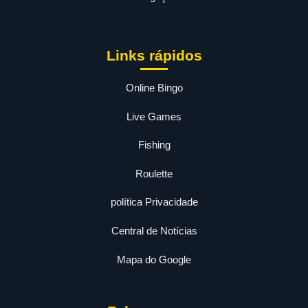
Links rápidos
Online Bingo
Live Games
Fishing
Roulette
política Privacidade
Central de Notícias
Mapa do Google