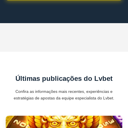
Últimas publicações do Lvbet
Confira as informações mais recentes, experiências e
estratégias de apostas da equipe especialista do Lvbet.