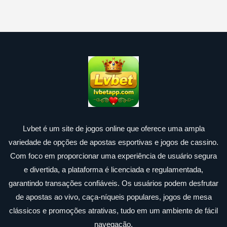
Lvbet é um site de jogos online que oferece uma ampla
variedade de opções de apostas esportivas e jogos de cassino.
Com foco em proporcionar uma experiência de usuário segura
e divertida, a plataforma é licenciada e regulamentada,
garantindo transações confiáveis. Os usuários podem desfrutar
de apostas ao vivo, caça-níqueis populares, jogos de mesa
clássicos e promoções atrativas, tudo em um ambiente de fácil
navegação.