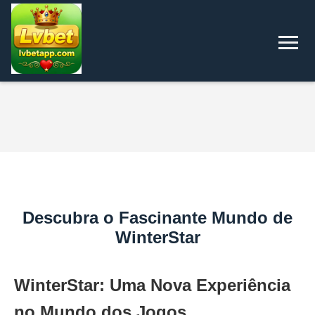
Descubra o Fascinante Mundo de
WinterStar
WinterStar: Uma Nova Experiência
no Mundo dos Jogos