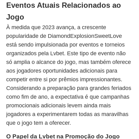
Eventos Atuais Relacionados ao
Jogo
À medida que 2023 avança, a crescente
popularidade de DiamondExplosionSweetLove
está sendo impulsionada por eventos e torneios
organizados pela Lvbet. Este tipo de evento não
só amplia o alcance do jogo, mas também oferece
aos jogadores oportunidades adicionais para
competir entre si por prêmios impressionantes.
Considerando a preparação para grandes feriados
como fim de ano, a expectativa é que campanhas
promocionais adicionais levem ainda mais
jogadores a experimentarem todas as maravilhas
que o jogo tem a oferecer.
O Papel da Lvbet na Promoção do Jogo