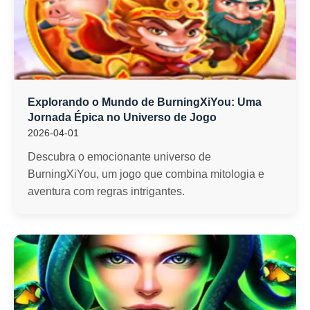
Explorando o Mundo de BurningXiYou: Uma
Jornada Épica no Universo de Jogo
2026-04-01
Descubra o emocionante universo de
BurningXiYou, um jogo que combina mitologia e
aventura com regras intrigantes.