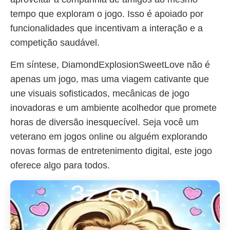
tempo que exploram o jogo. Isso é apoiado por
funcionalidades que incentivam a interação e a
competição saudável.
Em síntese, DiamondExplosionSweetLove não é
apenas um jogo, mas uma viagem cativante que
une visuais sofisticados, mecânicas de jogo
inovadoras e um ambiente acolhedor que promete
horas de diversão inesquecível. Seja você um
veterano em jogos online ou alguém explorando
novas formas de entretenimento digital, este jogo
oferece algo para todos.