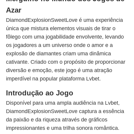
Azar
DiamondExplosionSweetLove é uma experiência
única que mistura elementos visuais de tirar o
fôlego com uma jogabilidade envolvente, levando
os jogadores a um universo onde o amor e a
explosão de diamantes criam uma dinâmica
cativante. Criado com o propósito de proporcionar
diversão e emoção, este jogo é uma atração
imperdível na popular plataforma Lvbet.
Introdução ao Jogo
Disponível para uma ampla audiência na Lvbet,
DiamondExplosionSweetLove captura a essência
da paixão e da riqueza através de gráficos
impressionantes e uma trilha sonora romântica.