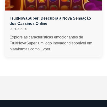
FruitNovaSuper: Descubra a Nova Sensação
dos Cassinos Online
2026-02-20
Explore as características emocionantes de
FruitNovaSuper, um jogo inovador disponível em
plataformas como Lvbet.