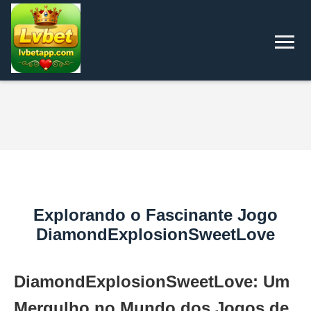
Explorando o Fascinante Jogo
DiamondExplosionSweetLove
DiamondExplosionSweetLove: Um
Mergulho no Mundo dos Jogos de