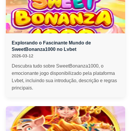
Explorando o Fascinante Mundo de
SweetBonanza1000 no Lvbet
2026-03-12
Descubra tudo sobre SweetBonanza1000, o
emocionante jogo disponibilizado pela plataforma
Lvbet, incluindo sua introdução, descrição e regras
principais.