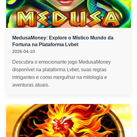
MedusaMoney: Explore o Místico Mundo da
Fortuna na Plataforma Lvbet
2026-04-10
Descubra o emocionante jogo MedusaMoney
disponível na plataforma Lvbet, suas regras
intrigantes e como mergulhar na mitologia e
aventuras atuais.