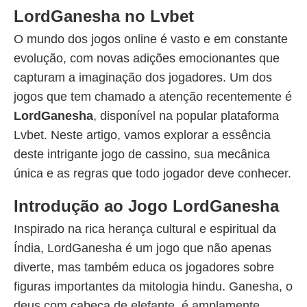
LordGanesha no Lvbet
O mundo dos jogos online é vasto e em constante
evolução, com novas adições emocionantes que
capturam a imaginação dos jogadores. Um dos
jogos que tem chamado a atenção recentemente é
LordGanesha
, disponível na popular plataforma
Lvbet. Neste artigo, vamos explorar a essência
deste intrigante jogo de cassino, sua mecânica
única e as regras que todo jogador deve conhecer.
Introdução ao Jogo LordGanesha
Inspirado na rica herança cultural e espiritual da
Índia, LordGanesha é um jogo que não apenas
diverte, mas também educa os jogadores sobre
figuras importantes da mitologia hindu. Ganesha, o
deus com cabeça de elefante, é amplamente