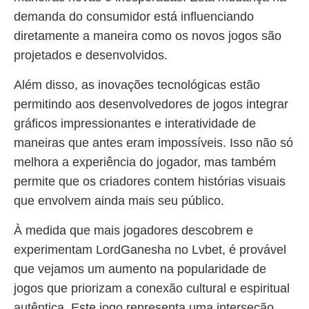
demanda do consumidor está influenciando
diretamente a maneira como os novos jogos são
projetados e desenvolvidos.
Além disso, as inovações tecnológicas estão
permitindo aos desenvolvedores de jogos integrar
gráficos impressionantes e interatividade de
maneiras que antes eram impossíveis. Isso não só
melhora a experiência do jogador, mas também
permite que os criadores contem histórias visuais
que envolvem ainda mais seu público.
À medida que mais jogadores descobrem e
experimentam LordGanesha no Lvbet, é provável
que vejamos um aumento na popularidade de
jogos que priorizam a conexão cultural e espiritual
autêntica. Este jogo representa uma interseção