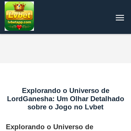
Explorando o Universo de
LordGanesha: Um Olhar Detalhado
sobre o Jogo no Lvbet
Explorando o Universo de