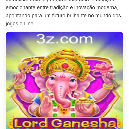
emocionante entre tradição e inovação moderna,
apontando para um futuro brilhante no mundo dos
jogos online.