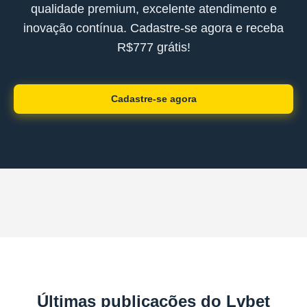
qualidade premium, excelente atendimento e
inovação contínua. Cadastre-se agora e receba
R$777 grátis!
Cadastre-se agora
Últimas publicações do Lvbet