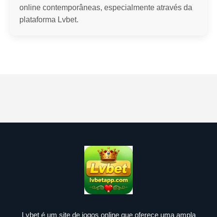
online contemporâneas, especialmente através da
plataforma Lvbet.
Lvbet é um site de jogos online que oferece uma ampla