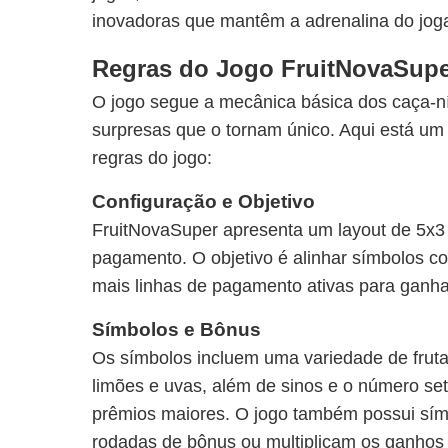
inovadoras que mantêm a adrenalina do joga
Regras do Jogo FruitNovaSup
O jogo segue a mecânica básica dos caça-
surpresas que o tornam único. Aqui está um
regras do jogo:
Configuração e Objetivo
FruitNovaSuper apresenta um layout de 5x3 
pagamento. O objetivo é alinhar símbolos 
mais linhas de pagamento ativas para ganha
Símbolos e Bônus
Os símbolos incluem uma variedade de frutas
limões e uvas, além de sinos e o número set
prêmios maiores. O jogo também possui sím
rodadas de bônus ou multiplicam os ganhos