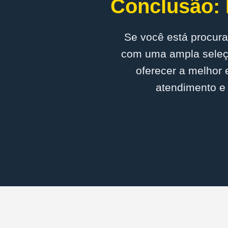
Conclusão: 
Se você está procura
com uma ampla seleçã
oferecer a melhor 
atendimento e 