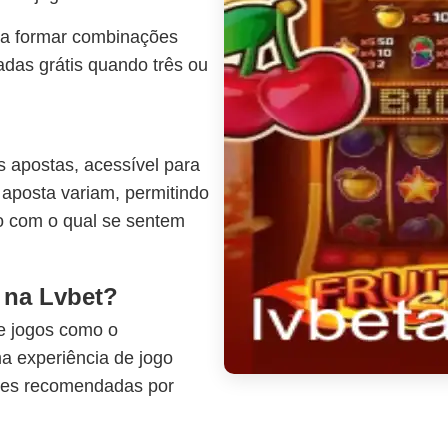
ara formar combinações
adas grátis quando três ou
s apostas, acessível para
 aposta variam, permitindo
co com o qual se sentem
 na Lvbet?
de jogos como o
a experiência de jogo
ções recomendadas por