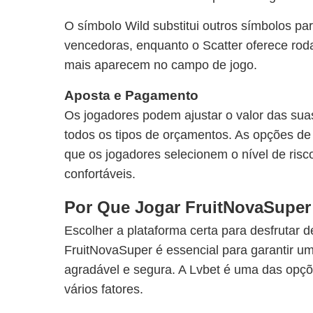
O símbolo Wild substitui outros símbolos p
vencedoras, enquanto o Scatter oferece rod
mais aparecem no campo de jogo.
Aposta e Pagamento
Os jogadores podem ajustar o valor das sua
todos os tipos de orçamentos. As opções de
que os jogadores selecionem o nível de ris
confortáveis.
Por Que Jogar FruitNovaSuper
Escolher a plataforma certa para desfrutar 
FruitNovaSuper é essencial para garantir um
agradável e segura. A Lvbet é uma das op
vários fatores.