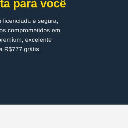
ta para você
 licenciada e segura,
amos comprometidos em
 premium, excelente
a R$777 grátis!