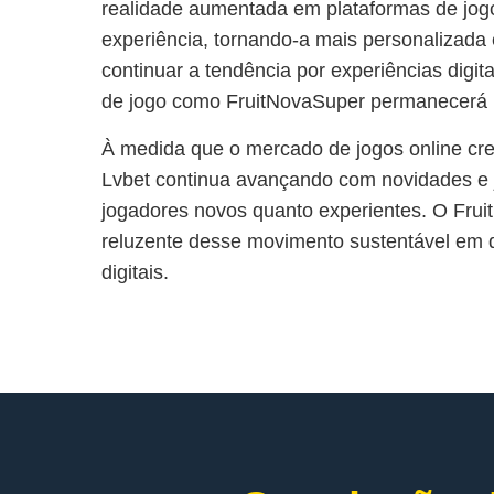
realidade aumentada em plataformas de jog
experiência, tornando-a mais personalizada
continuar a tendência por experiências digit
de jogo como FruitNovaSuper permanecerá n
À medida que o mercado de jogos online cr
Lvbet continua avançando com novidades e 
jogadores novos quanto experientes. O Fru
reluzente desse movimento sustentável em d
digitais.