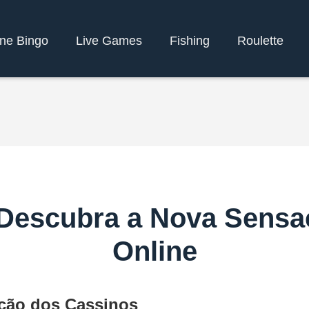
ine Bingo
Live Games
Fishing
Roulette
 Descubra a Nova Sensa
Online
ção dos Cassinos