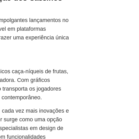
empolgantes lançamentos no
vel em plataformas
razer uma experiência única
icos caça-níqueis de frutas,
dora. Com gráficos
o transporta os jogadores
e contemporâneo.
m cada vez mais inovações e
per surge como uma opção
specialistas em design de
om funcionalidades