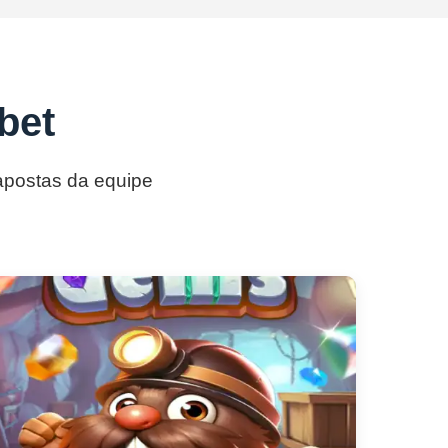
bet
 apostas da equipe