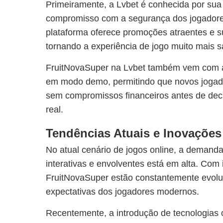
Primeiramente, a Lvbet é conhecida por sua 
compromisso com a segurança dos jogadores
plataforma oferece promoções atraentes e sup
tornando a experiência de jogo muito mais sa
FruitNovaSuper na Lvbet também vem com a
em modo demo, permitindo que novos jogad
sem compromissos financeiros antes de deci
real.
Tendências Atuais e Inovações
No atual cenário de jogos online, a demanda 
interativas e envolventes está em alta. Com
FruitNovaSuper estão constantemente evolu
expectativas dos jogadores modernos.
Recentemente, a introdução de tecnologias co