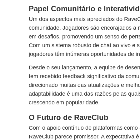
Papel Comunitário e Interativi
Um dos aspectos mais apreciados do RaveC
comunidade. Jogadores são encorajados a m
em desafios, promovendo um senso de perte
Com um sistema robusto de chat ao vivo e sa
jogadores têm inúmeras oportunidades de in
Desde o seu lançamento, a equipe de dese
tem recebido feedback significativo da com
direcionado muitas das atualizações e melho
adaptabilidade é uma das razões pelas quai
crescendo em popularidade.
O Futuro de RaveClub
Com o apoio contínuo de plataformas como a
RaveClub parece promissor. A expectativa é 