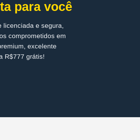
ta para você
 licenciada e segura,
amos comprometidos em
 premium, excelente
a R$777 grátis!