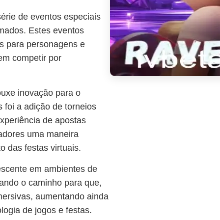
érie de eventos especiais
mados. Estes eventos
das para personagens e
em competir por
uxe inovação para o
 foi a adição de torneios
experiência de apostas
tadores uma maneira
o das festas virtuais.
rescente em ambientes de
tando o caminho para que,
mersivas, aumentando ainda
logia de jogos e festas.