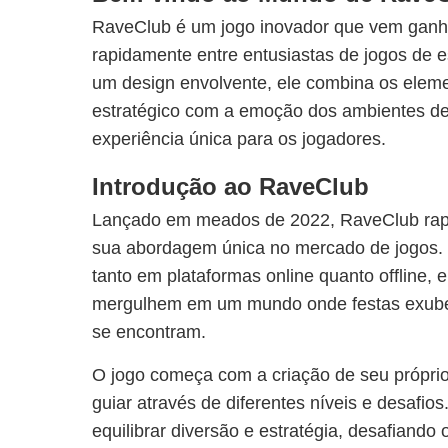
RaveClub é um jogo inovador que vem ganh
rapidamente entre entusiastas de jogos de e
um design envolvente, ele combina os elem
estratégico com a emoção dos ambientes de
experiência única para os jogadores.
Introdução ao RaveClub
Lançado em meados de 2022, RaveClub rap
sua abordagem única no mercado de jogos.
tanto em plataformas online quanto offline, 
mergulhem em um mundo onde festas exuber
se encontram.
O jogo começa com a criação de seu própri
guiar através de diferentes níveis e desafio
equilibrar diversão e estratégia, desafiando