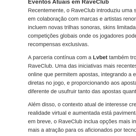
Eventos Atuais em RaveClub
Recentemente, o RaveClub introduziu uma s
em colaboração com marcas e artistas reno
incluem novas trilhas sonoras, skins limita
competições globais onde os jogadores pod
recompensas exclusivas.
A parceria contínua com a
Lvbet
também tro
RaveClub. Uma das iniciativas mais recentes
online que permitem apostas, integrando a 
diretas no jogo, e proporcionando aos apos
diferente de usufruir tanto das apostas quant
Além disso, o contexto atual de interesse c
realidade virtual e aumentada está pavimen
em breve, o RaveClub inclua opções mais i
mais a atração para os aficionados por tecno