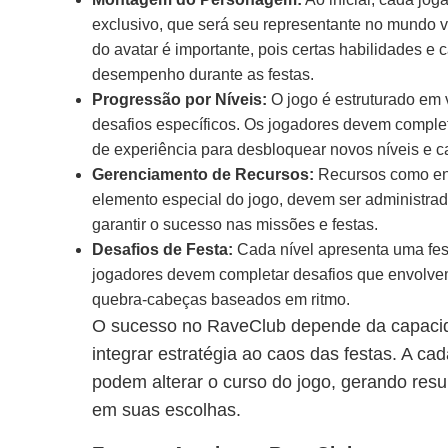
exclusivo, que será seu representante no mundo vi
do avatar é importante, pois certas habilidades e 
desempenho durante as festas.
Progressão por Níveis:
O jogo é estruturado em 
desafios específicos. Os jogadores devem complet
de experiência para desbloquear novos níveis e ca
Gerenciamento de Recursos:
Recursos como ene
elemento especial do jogo, devem ser administr
garantir o sucesso nas missões e festas.
Desafios de Festa:
Cada nível apresenta uma fes
jogadores devem completar desafios que envolvem
quebra-cabeças baseados em ritmo.
O sucesso no RaveClub depende da capacid
integrar estratégia ao caos das festas. A cad
podem alterar o curso do jogo, gerando resu
em suas escolhas.