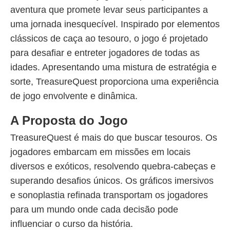
aventura que promete levar seus participantes a
uma jornada inesquecível. Inspirado por elementos
clássicos de caça ao tesouro, o jogo é projetado
para desafiar e entreter jogadores de todas as
idades. Apresentando uma mistura de estratégia e
sorte, TreasureQuest proporciona uma experiência
de jogo envolvente e dinâmica.
A Proposta do Jogo
TreasureQuest é mais do que buscar tesouros. Os
jogadores embarcam em missões em locais
diversos e exóticos, resolvendo quebra-cabeças e
superando desafios únicos. Os gráficos imersivos
e sonoplastia refinada transportam os jogadores
para um mundo onde cada decisão pode
influenciar o curso da história.