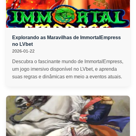
Explorando as Maravilhas de ImmortalEmpress
no LVbet
2026-01-22
Descubra o fascinante mundo de ImmortalEmpress,
um jogo imersivo disponível no LVbet, e aprenda
suas regras e dinâmicas em meio a eventos atuais.