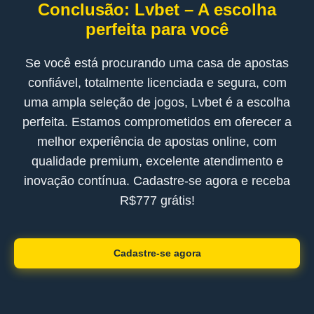
Conclusão: Lvbet – A escolha
perfeita para você
Se você está procurando uma casa de apostas
confiável, totalmente licenciada e segura, com
uma ampla seleção de jogos, Lvbet é a escolha
perfeita. Estamos comprometidos em oferecer a
melhor experiência de apostas online, com
qualidade premium, excelente atendimento e
inovação contínua. Cadastre-se agora e receba
R$777 grátis!
Cadastre-se agora