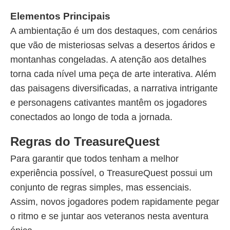
Elementos Principais
A ambientação é um dos destaques, com cenários
que vão de misteriosas selvas a desertos áridos e
montanhas congeladas. A atenção aos detalhes
torna cada nível uma peça de arte interativa. Além
das paisagens diversificadas, a narrativa intrigante
e personagens cativantes mantêm os jogadores
conectados ao longo de toda a jornada.
Regras do TreasureQuest
Para garantir que todos tenham a melhor
experiência possível, o TreasureQuest possui um
conjunto de regras simples, mas essenciais.
Assim, novos jogadores podem rapidamente pegar
o ritmo e se juntar aos veteranos nesta aventura