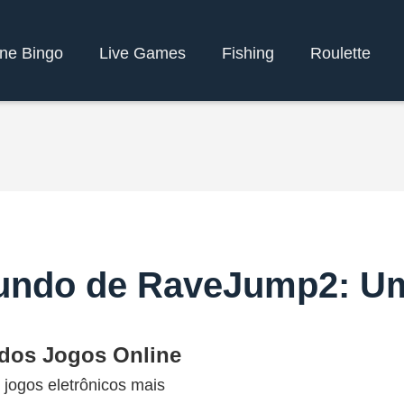
ine Bingo
Live Games
Fishing
Roulette
undo de RaveJump2: U
dos Jogos Online
ogos eletrônicos mais