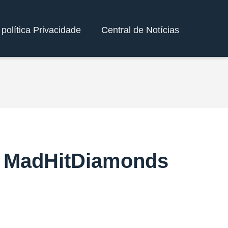
política Privacidade
Central de Notícias
o MadHitDiamonds