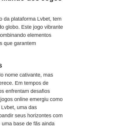
 da plataforma Lvbet, tem
o globo. Este jogo vibrante
 combinando elementos
es que garantem
s
o nome cativante, mas
ferece. Em tempos de
os enfrentam desafios
 jogos online emergiu como
A Lvbet, uma das
xpandir seus horizontes com
 uma base de fãs ainda