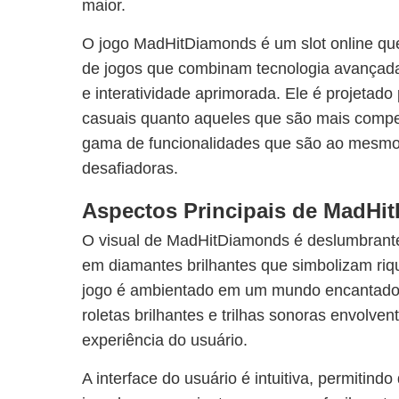
maior.
O jogo MadHitDiamonds é um slot online que
de jogos que combinam tecnologia avançada, 
e interatividade aprimorada. Ele é projetado
casuais quanto aqueles que são mais compe
gama de funcionalidades que são ao mesmo
desafiadoras.
Aspectos Principais de MadHi
O visual de MadHitDiamonds é deslumbrant
em diamantes brilhantes que simbolizam ri
jogo é ambientado em um mundo encantado 
roletas brilhantes e trilhas sonoras envolve
experiência do usuário.
A interface do usuário é intuitiva, permitind