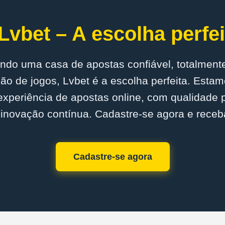
Lvbet – A escolha perfei
ndo uma casa de apostas confiável, totalmente
o de jogos, Lvbet é a escolha perfeita. Est
experiência de apostas online, com qualidade
inovação contínua. Cadastre-se agora e receb
Cadastre-se agora