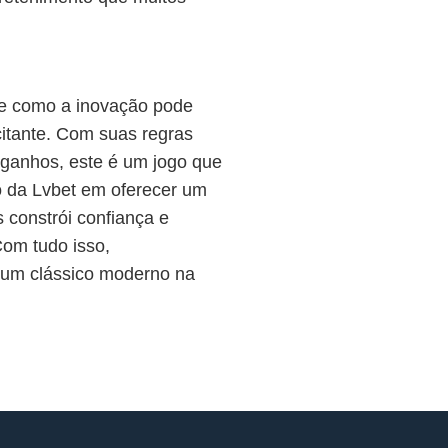
e como a inovação pode
citante. Com suas regras
 ganhos, este é um jogo que
 da Lvbet em oferecer um
 constrói confiança e
Com tudo isso,
 um clássico moderno na