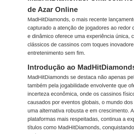
de Azar Online
MadHitDiamonds, o mais recente lançamento
capturado a atenção de jogadores ao redor d
e dinâmico oferece uma experiência única,
clássicos de cassinos com toques inovador
entretenimento sem fim.
Introdução ao MadHitDiamond
MadHitDiamonds se destaca não apenas pel
também pela jogabilidade envolvente que o
incerteza econômica, onde os cassinos físic
causados por eventos globais, o mundo dos
uma alternativa robusta e em crescimento. 
plataformas mais respeitadas, continua a e
títulos como MadHitDiamonds, conquistando