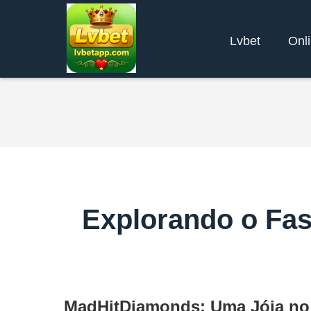
Lvbet
Onl
Explorando o Fa
MadHitDiamonds: Uma Jóia n