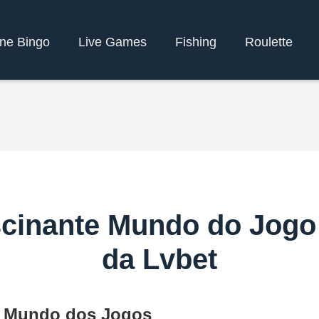
ine Bingo
Live Games
Fishing
Roulette
scinante Mundo do Jog
da Lvbet
o Mundo dos Jogos