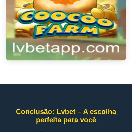
Conclusão: Lvbet – A escolha
perfeita para você