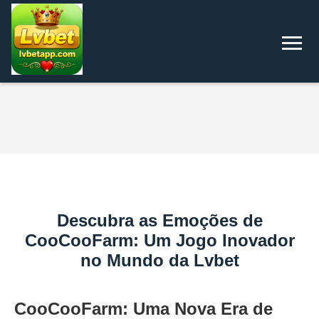
Descubra as Emoções de
CooCooFarm: Um Jogo Inovador
no Mundo da Lvbet
CooCooFarm: Uma Nova Era de