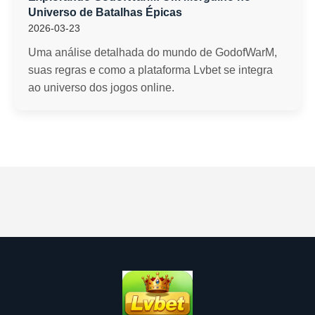
Universo de Batalhas Épicas
2026-03-23
Uma análise detalhada do mundo de GodofWarM,
suas regras e como a plataforma Lvbet se integra
ao universo dos jogos online.