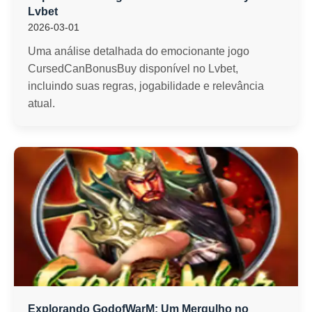
Lvbet
2026-03-01
Uma análise detalhada do emocionante jogo
CursedCanBonusBuy disponível no Lvbet,
incluindo suas regras, jogabilidade e relevância
atual.
Explorando GodofWarM: Um Mergulho no