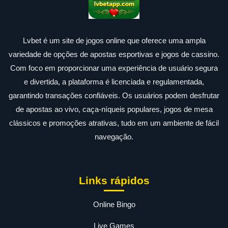
Lvbet é um site de jogos online que oferece uma ampla
variedade de opções de apostas esportivas e jogos de cassino.
Com foco em proporcionar uma experiência de usuário segura
e divertida, a plataforma é licenciada e regulamentada,
garantindo transações confiáveis. Os usuários podem desfrutar
de apostas ao vivo, caça-níqueis populares, jogos de mesa
clássicos e promoções atrativas, tudo em um ambiente de fácil
navegação.
Links rápidos
Online Bingo
Live Games