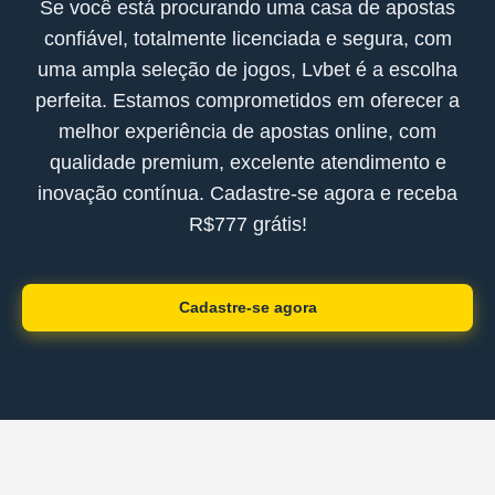
Se você está procurando uma casa de apostas
confiável, totalmente licenciada e segura, com
uma ampla seleção de jogos, Lvbet é a escolha
perfeita. Estamos comprometidos em oferecer a
melhor experiência de apostas online, com
qualidade premium, excelente atendimento e
inovação contínua. Cadastre-se agora e receba
R$777 grátis!
Cadastre-se agora