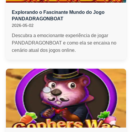
Explorando o Fascinante Mundo do Jogo
PANDADRAGONBOAT
2026-05-02
Descubra a emocionante experiência de jogar
PANDADRAGONBOAT e como ela se encaixa no
cenário atual dos jogos online.