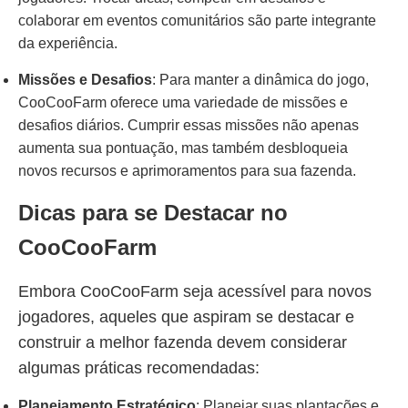
colaborar em eventos comunitários são parte integrante
da experiência.
Missões e Desafios
: Para manter a dinâmica do jogo,
CooCooFarm oferece uma variedade de missões e
desafios diários. Cumprir essas missões não apenas
aumenta sua pontuação, mas também desbloqueia
novos recursos e aprimoramentos para sua fazenda.
Dicas para se Destacar no
CooCooFarm
Embora CooCooFarm seja acessível para novos
jogadores, aqueles que aspiram se destacar e
construir a melhor fazenda devem considerar
algumas práticas recomendadas:
Planejamento Estratégico
: Planejar suas plantações e