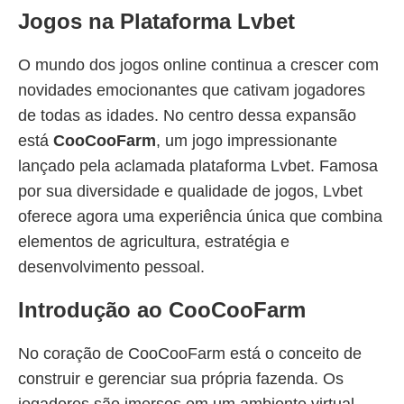
Jogos na Plataforma Lvbet
O mundo dos jogos online continua a crescer com
novidades emocionantes que cativam jogadores
de todas as idades. No centro dessa expansão
está
CooCooFarm
, um jogo impressionante
lançado pela aclamada plataforma Lvbet. Famosa
por sua diversidade e qualidade de jogos, Lvbet
oferece agora uma experiência única que combina
elementos de agricultura, estratégia e
desenvolvimento pessoal.
Introdução ao CooCooFarm
No coração de CooCooFarm está o conceito de
construir e gerenciar sua própria fazenda. Os