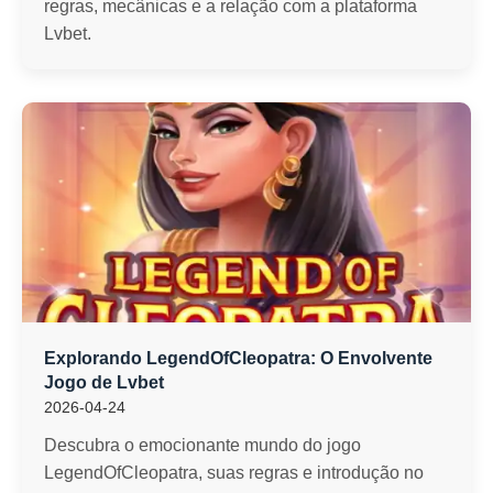
regras, mecânicas e a relação com a plataforma
Lvbet.
Explorando LegendOfCleopatra: O Envolvente
Jogo de Lvbet
2026-04-24
Descubra o emocionante mundo do jogo
LegendOfCleopatra, suas regras e introdução no