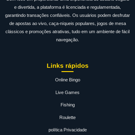
e divertida, a plataforma é licenciada e regulamentada,
garantindo transações confiáveis. Os usuários podem desfrutar
de apostas ao vivo, caça-níqueis populares, jogos de mesa
clássicos e promoções atrativas, tudo em um ambiente de fácil
navegação.
Links rápidos
Online Bingo
Live Games
Fishing
Roulette
política Privacidade