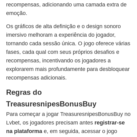
recompensas, adicionando uma camada extra de
emoção.
Os gráficos de alta definição e o design sonoro
imersivo melhoram a experiência do jogador,
tornando cada sessão única. O jogo oferece várias
fases, cada qual com seus próprios desafios e
recompensas, incentivando os jogadores a
explorarem mais profundamente para desbloquear
recompensas adicionais.
Regras do
TreasuresnipesBonusBuy
Para começar a jogar TreasuresnipesBonusBuy no
Lvbet, os jogadores precisam antes
registrar-se
na plataforma
e, em seguida, acessar o jogo