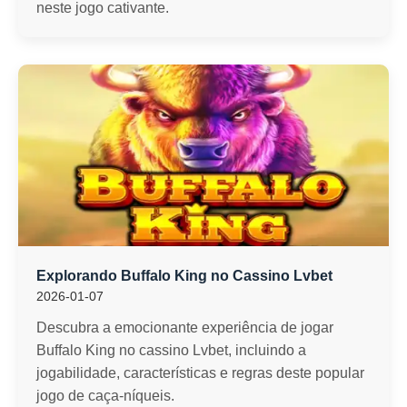
neste jogo cativante.
Explorando Buffalo King no Cassino Lvbet
2026-01-07
Descubra a emocionante experiência de jogar
Buffalo King no cassino Lvbet, incluindo a
jogabilidade, características e regras deste popular
jogo de caça-níqueis.