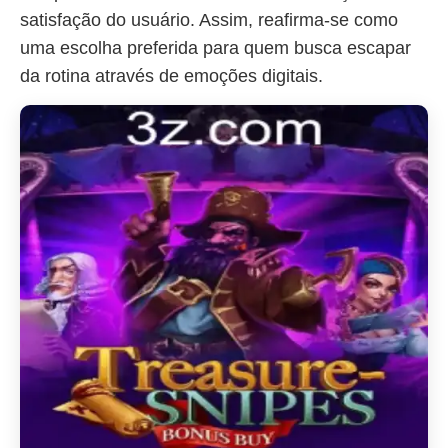
satisfação do usuário. Assim, reafirma-se como
uma escolha preferida para quem busca escapar
da rotina através de emoções digitais.