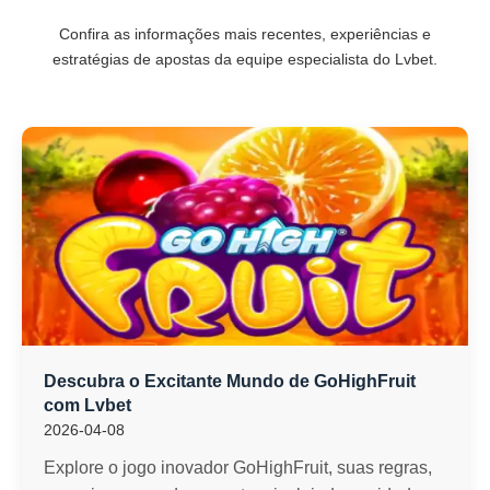
Confira as informações mais recentes, experiências e
estratégias de apostas da equipe especialista do Lvbet.
Descubra o Excitante Mundo de GoHighFruit
com Lvbet
2026-04-08
Explore o jogo inovador GoHighFruit, suas regras,