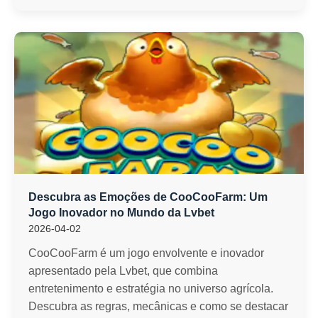
Descubra as Emoções de CooCooFarm: Um
Jogo Inovador no Mundo da Lvbet
2026-04-02
CooCooFarm é um jogo envolvente e inovador
apresentado pela Lvbet, que combina
entretenimento e estratégia no universo agrícola.
Descubra as regras, mecânicas e como se destacar