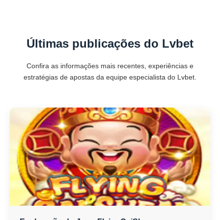
Últimas publicações do Lvbet
Confira as informações mais recentes, experiências e
estratégias de apostas da equipe especialista do Lvbet.