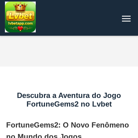
Descubra a Aventura do Jogo
FortuneGems2 no Lvbet
FortuneGems2: O Novo Fenômeno
no Mundo dos Jogos