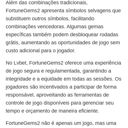
Além das combinações tradicionais,
FortuneGems2 apresenta símbolos selvagens que
substituem outros símbolos, facilitando
combinações vencedoras. Algumas gemas
específicas também podem desbloquear rodadas
grátis, aumentando as oportunidades de jogo sem
custo adicional para o jogador.
No Lvbet, FortuneGems2 oferece uma experiência
de jogo segura e regulamentada, garantindo a
integridade e a equidade em todas as sessões. Os
jogadores são incentivados a participar de forma
responsável, aproveitando as ferramentas de
controle de jogo disponíveis para gerenciar seu
tempo e orçamento de maneira eficiente.
FortuneGems2 não é apenas um jogo, mas uma