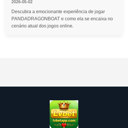
2026-05-02
Descubra a emocionante experiência de jogar
PANDADRAGONBOAT e como ela se encaixa no
cenário atual dos jogos online.