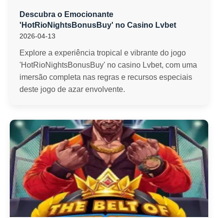
Descubra o Emocionante
'HotRioNightsBonusBuy' no Casino Lvbet
2026-04-13
Explore a experiência tropical e vibrante do jogo
'HotRioNightsBonusBuy' no casino Lvbet, com uma
imersão completa nas regras e recursos especiais
deste jogo de azar envolvente.