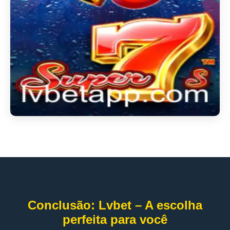
Conclusão: Lvbet – A escolha
perfeita para você