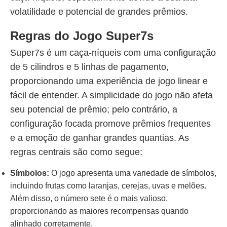
volatilidade e potencial de grandes prêmios.
Regras do Jogo Super7s
Super7s é um caça-níqueis com uma configuração
de 5 cilindros e 5 linhas de pagamento,
proporcionando uma experiência de jogo linear e
fácil de entender. A simplicidade do jogo não afeta
seu potencial de prêmio; pelo contrário, a
configuração focada promove prêmios frequentes
e a emoção de ganhar grandes quantias. As
regras centrais são como segue:
Símbolos:
O jogo apresenta uma variedade de símbolos,
incluindo frutas como laranjas, cerejas, uvas e melões.
Além disso, o número sete é o mais valioso,
proporcionando as maiores recompensas quando
alinhado corretamente.