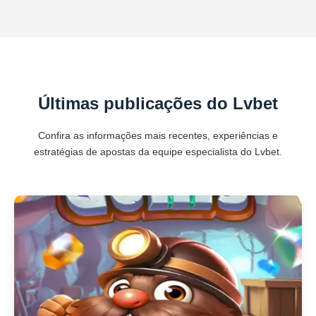
Últimas publicações do Lvbet
Confira as informações mais recentes, experiências e
estratégias de apostas da equipe especialista do Lvbet.