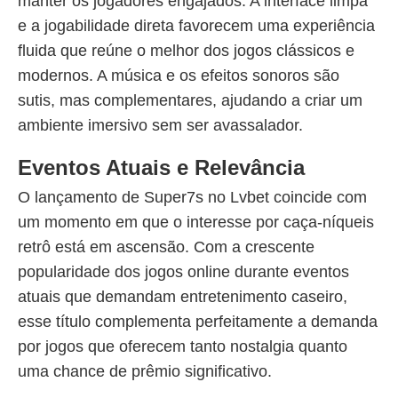
manter os jogadores engajados. A interface limpa
e a jogabilidade direta favorecem uma experiência
fluida que reúne o melhor dos jogos clássicos e
modernos. A música e os efeitos sonoros são
sutis, mas complementares, ajudando a criar um
ambiente imersivo sem ser avassalador.
Eventos Atuais e Relevância
O lançamento de Super7s no Lvbet coincide com
um momento em que o interesse por caça-níqueis
retrô está em ascensão. Com a crescente
popularidade dos jogos online durante eventos
atuais que demandam entretenimento caseiro,
esse título complementa perfeitamente a demanda
por jogos que oferecem tanto nostalgia quanto
uma chance de prêmio significativo.