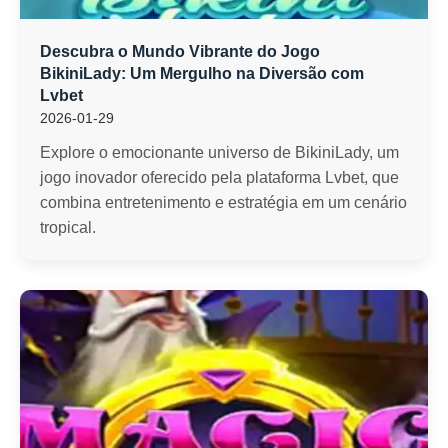
Descubra o Mundo Vibrante do Jogo
BikiniLady: Um Mergulho na Diversão com
Lvbet
2026-01-29
Explore o emocionante universo de BikiniLady, um
jogo inovador oferecido pela plataforma Lvbet, que
combina entretenimento e estratégia em um cenário
tropical.