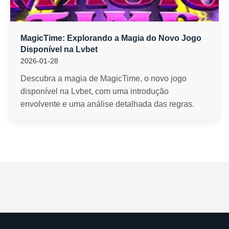
MagicTime: Explorando a Magia do Novo Jogo
Disponível na Lvbet
2026-01-28
Descubra a magia de MagicTime, o novo jogo
disponível na Lvbet, com uma introdução
envolvente e uma análise detalhada das regras.