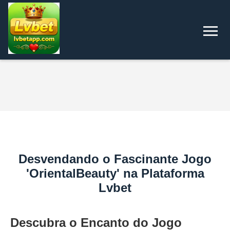
Desvendando o Fascinante Jogo
'OrientalBeauty' na Plataforma
Lvbet
Descubra o Encanto do Jogo