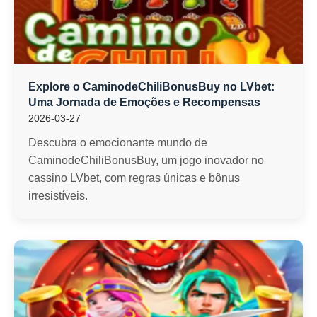
Explore o CaminodeChiliBonusBuy no LVbet:
Uma Jornada de Emoções e Recompensas
2026-03-27
Descubra o emocionante mundo de
CaminodeChiliBonusBuy, um jogo inovador no
cassino LVbet, com regras únicas e bônus
irresistíveis.