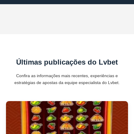
Últimas publicações do Lvbet
Confira as informações mais recentes, experiências e
estratégias de apostas da equipe especialista do Lvbet.