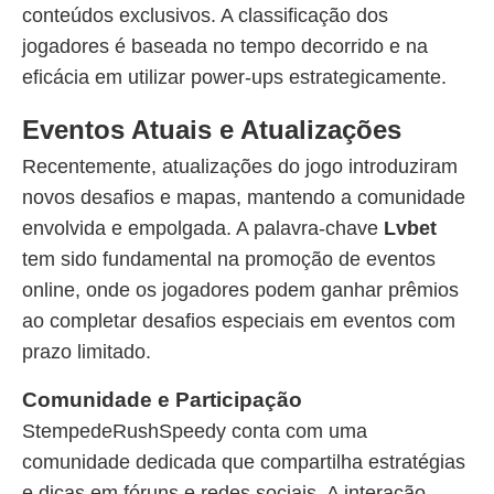
conteúdos exclusivos. A classificação dos
jogadores é baseada no tempo decorrido e na
eficácia em utilizar power-ups estrategicamente.
Eventos Atuais e Atualizações
Recentemente, atualizações do jogo introduziram
novos desafios e mapas, mantendo a comunidade
envolvida e empolgada. A palavra-chave
Lvbet
tem sido fundamental na promoção de eventos
online, onde os jogadores podem ganhar prêmios
ao completar desafios especiais em eventos com
prazo limitado.
Comunidade e Participação
StempedeRushSpeedy conta com uma
comunidade dedicada que compartilha estratégias
e dicas em fóruns e redes sociais. A interação