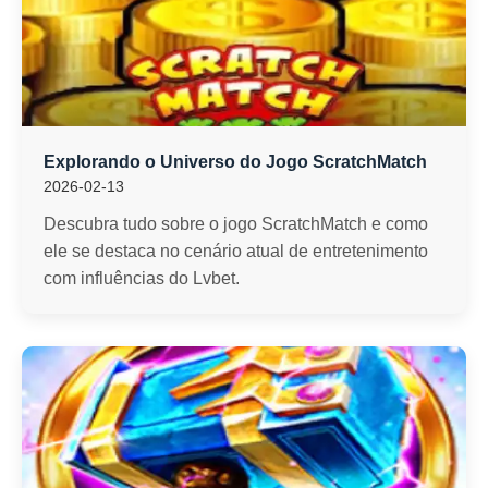
Explorando o Universo do Jogo ScratchMatch
2026-02-13
Descubra tudo sobre o jogo ScratchMatch e como
ele se destaca no cenário atual de entretenimento
com influências do Lvbet.