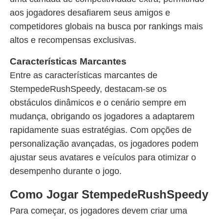
aos jogadores desafiarem seus amigos e
competidores globais na busca por rankings mais
altos e recompensas exclusivas.
Características Marcantes
Entre as características marcantes de
StempedeRushSpeedy, destacam-se os
obstáculos dinâmicos e o cenário sempre em
mudança, obrigando os jogadores a adaptarem
rapidamente suas estratégias. Com opções de
personalização avançadas, os jogadores podem
ajustar seus avatares e veículos para otimizar o
desempenho durante o jogo.
Como Jogar StempedeRushSpeedy
Para começar, os jogadores devem criar uma