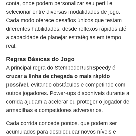
conta, onde podem personalizar seu perfil e
selecionar entre diversas modalidades de jogo.
Cada modo oferece desafios únicos que testam
diferentes habilidades, desde reflexos rápidos até
a capacidade de planejar estratégias em tempo
real.
Regras Básicas do Jogo
A principal regra do StempedeRushSpeedy é
cruzar a linha de chegada o mais rápido
possível
, evitando obstáculos e competindo com
outros jogadores. Power-ups disponíveis durante a
corrida ajudam a acelerar ou proteger o jogador de
armadilhas e competidores adversários.
Cada corrida concede pontos, que podem ser
acumulados para desbloquear novos níveis e