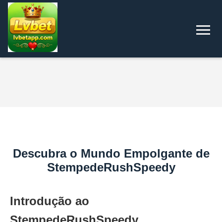
Descubra o Mundo Empolgante de
StempedeRushSpeedy
Introdução ao
StempedeRushSpeedy