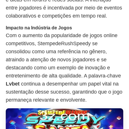
entre jogadores é incentivada por meio de eventos
colaborativos e competições em tempo real.
Impacto na Indústria de Jogos
Com o aumento da popularidade de jogos online
competitivos, StempedeRushSpeedy se
consolidou como uma referência no gênero,
atraindo a atenção de novos jogadores e se
destacando como um exemplo de inovação e
entretenimento de alta qualidade. A palavra-chave
Lvbet
continua a desempenhar um papel vital na
sustentação desse sucesso, garantindo que o jogo
permaneça relevante e envolvente.