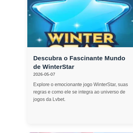
Descubra o Fascinante Mundo
de WinterStar
2026-05-07
Explore o emocionante jogo WinterStar, suas
regras e como ele se integra ao universo de
jogos da Lvbet.