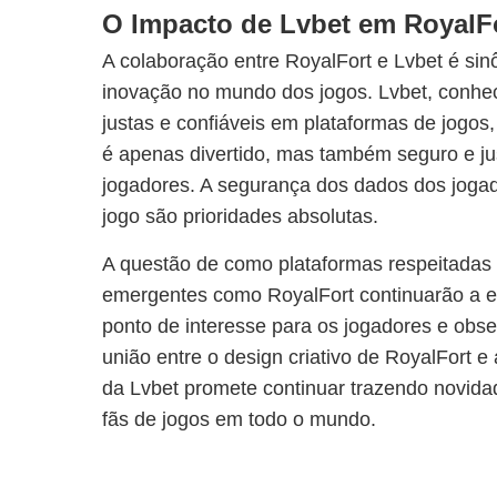
O Impacto de Lvbet em RoyalF
A colaboração entre RoyalFort e Lvbet é sin
inovação no mundo dos jogos. Lvbet, conhe
justas e confiáveis em plataformas de jogos
é apenas divertido, mas também seguro e ju
jogadores. A segurança dos dados dos jogad
jogo são prioridades absolutas.
A questão de como plataformas respeitadas 
emergentes como RoyalFort continuarão a e
ponto de interesse para os jogadores e obse
união entre o design criativo de RoyalFort e
da Lvbet promete continuar trazendo novid
fãs de jogos em todo o mundo.