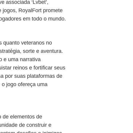
e associada ‘Lvbet’,
e jogos, RoyalFort promete
jogadores em todo o mundo.
os quanto veteranos no
tratégia, sorte e aventura.
o e uma narrativa
star reinos e fortificar seus
a por suas plataformas de
e o jogo ofereça uma
o de elementos de
nidade de construir e