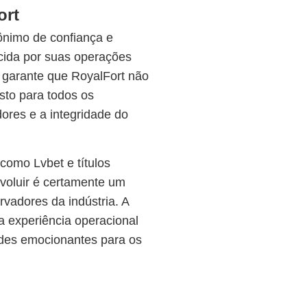
ort
ônimo de confiança e
cida por suas operações
, garante que RoyalFort não
sto para todos os
ores e a integridade do
como Lvbet e títulos
voluir é certamente um
rvadores da indústria. A
 a experiência operacional
ades emocionantes para os