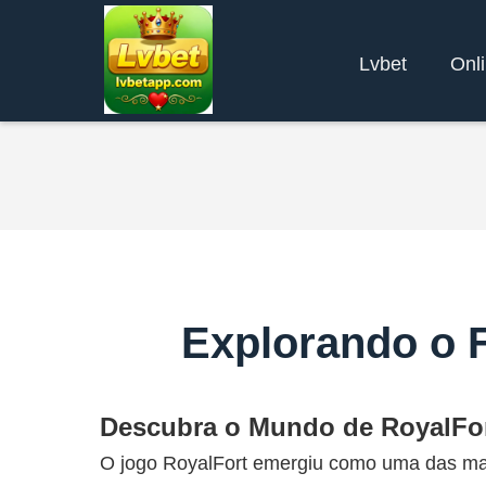
Lvbet
Onl
Explorando o 
Descubra o Mundo de RoyalFo
O jogo RoyalFort emergiu como uma das ma