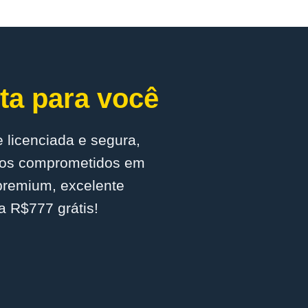
ta para você
 licenciada e segura,
amos comprometidos em
 premium, excelente
a R$777 grátis!