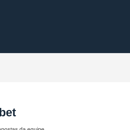
bet
 apostas da equipe