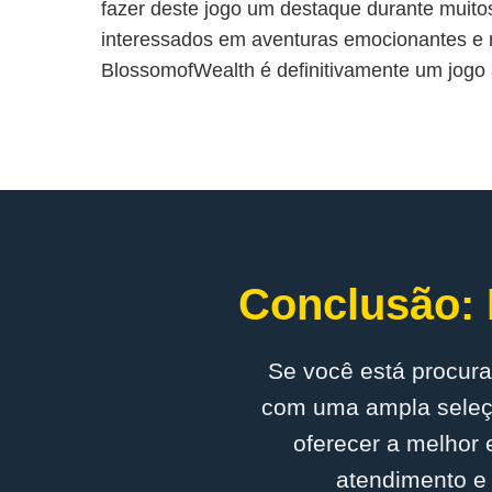
fazer deste jogo um destaque durante muito
interessados em aventuras emocionantes e
BlossomofWealth é definitivamente um jogo 
Conclusão: 
Se você está procura
com uma ampla seleçã
oferecer a melhor 
atendimento e 