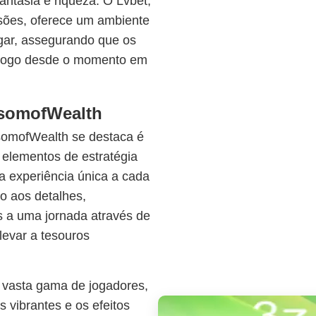
ntasia e riqueza. O Lvbet,
ssões, oferece um ambiente
egar, assegurando que os
 jogo desde o momento em
ssomofWealth
ssomofWealth se destaca é
 elementos de estratégia
 experiência única a cada
o aos detalhes,
s a uma jornada através de
levar a tesouros
a vasta gama de jogadores,
 vibrantes e os efeitos