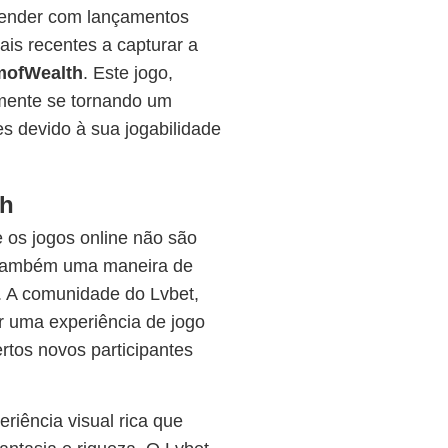
eender com lançamentos
is recentes a capturar a
mofWealth
. Este jogo,
amente se tornando um
es devido à sua jogabilidade
th
os jogos online não são
 também uma maneira de
. A comunidade do Lvbet,
 uma experiência de jogo
rtos novos participantes
iência visual rica que