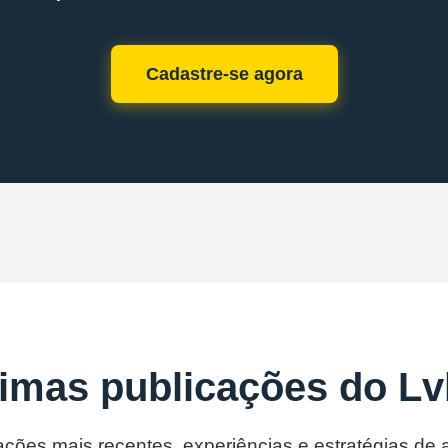
Cadastre-se agora
timas publicações do Lv
ações mais recentes, experiências e estratégias de