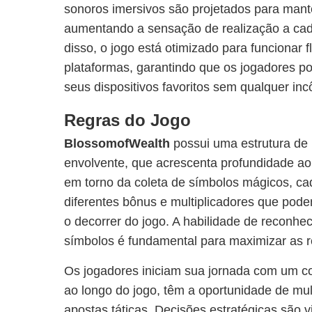
sonoros imersivos são projetados para mant
aumentando a sensação de realização a ca
disso, o jogo está otimizado para funcionar 
plataformas, garantindo que os jogadores 
seus dispositivos favoritos sem qualquer in
Regras do Jogo
BlossomofWealth
possui uma estrutura de 
envolvente, que acrescenta profundidade ao 
em torno da coleta de símbolos mágicos, c
diferentes bônus e multiplicadores que podem
o decorrer do jogo. A habilidade de reconhec
símbolos é fundamental para maximizar as
Os jogadores iniciam sua jornada com um c
ao longo do jogo, têm a oportunidade de mult
apostas táticas. Decisões estratégicas são vi