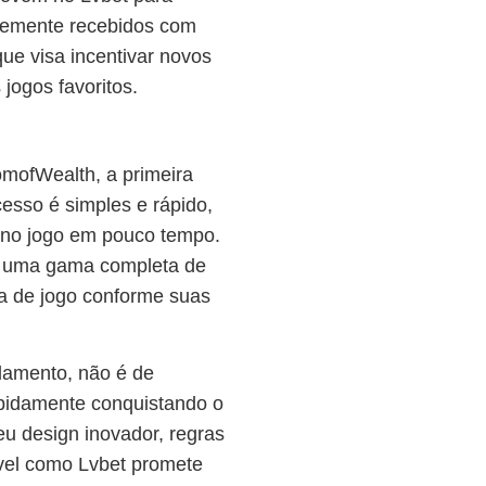
temente recebidos com
ue visa incentivar novos
 jogos favoritos.
mofWealth, a primeira
cesso é simples e rápido,
 no jogo em pouco tempo.
a uma gama completa de
ia de jogo conforme suas
damento, não é de
pidamente conquistando o
u design inovador, regras
ável como Lvbet promete