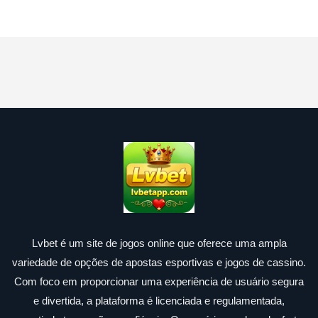
Lvbet é um site de jogos online que oferece uma ampla
variedade de opções de apostas esportivas e jogos de cassino.
Com foco em proporcionar uma experiência de usuário segura
e divertida, a plataforma é licenciada e regulamentada,