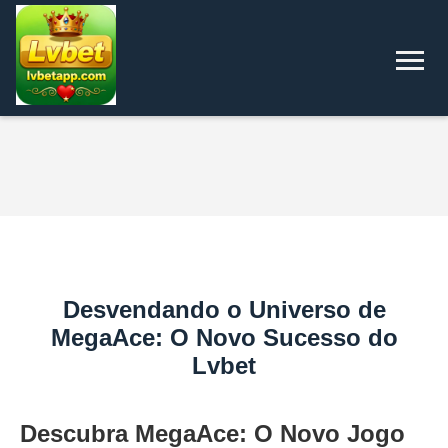
Desvendando o Universo de
MegaAce: O Novo Sucesso do
Lvbet
Descubra MegaAce: O Novo Jogo