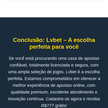
Conclusão: Lvbet – A escolha
perfeita para você
Se você está procurando uma casa de apostas
confiável, totalmente licenciada e segura, com
uma ampla seleção de jogos, Lvbet é a escolha
perfeita. Estamos comprometidos em oferecer a
melhor experiência de apostas online, com
qualidade premium, excelente atendimento e
inovação contínua. Cadastre-se agora e receba
R$777 grátis!