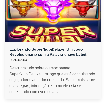
Explorando SuperNiubiDeluxe: Um Jogo
Revolucionário com a Palavra-chave Lvbet
2026-02-03
Descubra tudo sobre o emocionante
SuperNiubiDeluxe, um jogo que está conquistando
os jogadores ao redor do mundo. Saiba mais sobre
suas regras, introdução e como ele está se
conectando com eventos atuais.