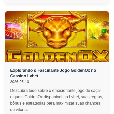
Explorando o Fascinante Jogo GoldenOx no
Cassino Lvbet
2026-05-13
Descubra tudo sobre o emocionante jogo de caça-
níqueis GoldenOx disponível no Lvbet, suas regras,
bônus e estratégias para maximizar suas chances
de vitória.