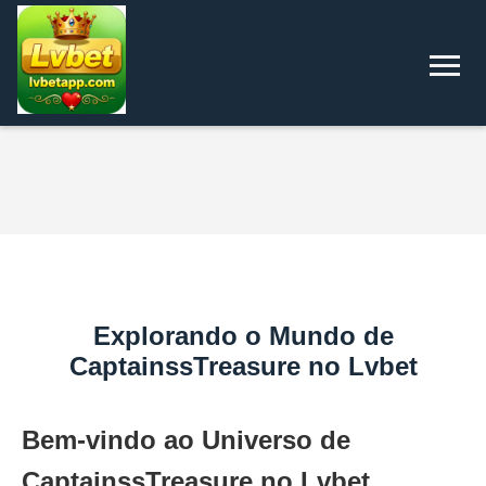
Explorando o Mundo de
CaptainssTreasure no Lvbet
Bem-vindo ao Universo de
CaptainssTreasure no Lvbet