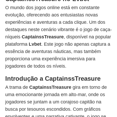
O mundo dos jogos online está em constante
evolução, oferecendo aos entusiastas novas
experiências e aventuras a cada clique. Um dos
destaques neste cenário vibrante é o jogo de caça-
níqueis
CaptainssTreasure
, disponível na popular
plataforma
Lvbet
. Este jogo não apenas captura a
essência de aventuras náuticas, mas também
proporciona uma experiência imersiva para
jogadores de todos os níveis.
Introdução a CaptainssTreasure
A trama de
CaptainssTreasure
gira em torno de
uma emocionante jornada em alto-mar, onde os
jogadores se juntam a um corajoso capitão na
busca por tesouros escondidos. Com gráficos
envolventes e uma narrativa cativante, o jogo se