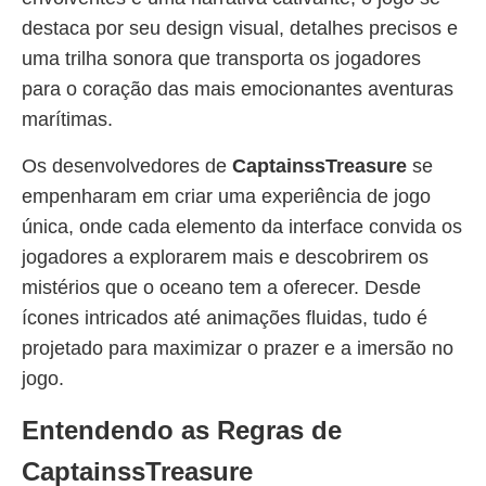
destaca por seu design visual, detalhes precisos e
uma trilha sonora que transporta os jogadores
para o coração das mais emocionantes aventuras
marítimas.
Os desenvolvedores de
CaptainssTreasure
se
empenharam em criar uma experiência de jogo
única, onde cada elemento da interface convida os
jogadores a explorarem mais e descobrirem os
mistérios que o oceano tem a oferecer. Desde
ícones intricados até animações fluidas, tudo é
projetado para maximizar o prazer e a imersão no
jogo.
Entendendo as Regras de
CaptainssTreasure