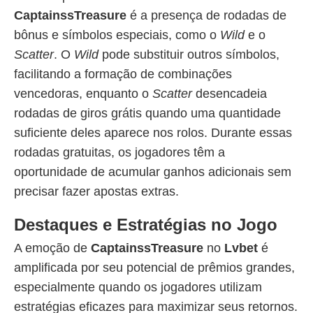
CaptainssTreasure
é a presença de rodadas de
bônus e símbolos especiais, como o
Wild
e o
Scatter
. O
Wild
pode substituir outros símbolos,
facilitando a formação de combinações
vencedoras, enquanto o
Scatter
desencadeia
rodadas de giros grátis quando uma quantidade
suficiente deles aparece nos rolos. Durante essas
rodadas gratuitas, os jogadores têm a
oportunidade de acumular ganhos adicionais sem
precisar fazer apostas extras.
Destaques e Estratégias no Jogo
A emoção de
CaptainssTreasure
no
Lvbet
é
amplificada por seu potencial de prêmios grandes,
especialmente quando os jogadores utilizam
estratégias eficazes para maximizar seus retornos.