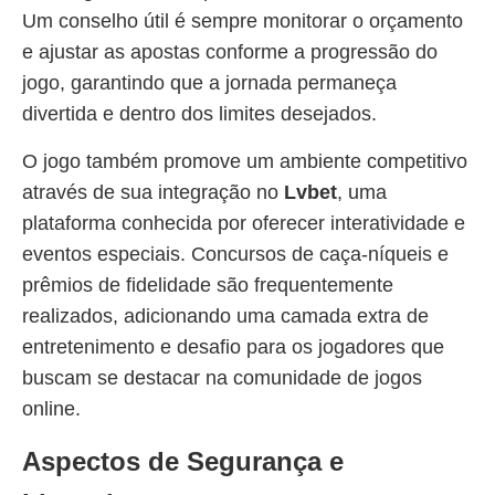
Um conselho útil é sempre monitorar o orçamento
e ajustar as apostas conforme a progressão do
jogo, garantindo que a jornada permaneça
divertida e dentro dos limites desejados.
O jogo também promove um ambiente competitivo
através de sua integração no
Lvbet
, uma
plataforma conhecida por oferecer interatividade e
eventos especiais. Concursos de caça-níqueis e
prêmios de fidelidade são frequentemente
realizados, adicionando uma camada extra de
entretenimento e desafio para os jogadores que
buscam se destacar na comunidade de jogos
online.
Aspectos de Segurança e