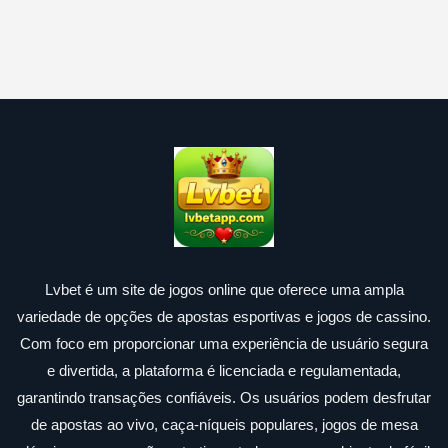
Lvbet é um site de jogos online que oferece uma ampla
variedade de opções de apostas esportivas e jogos de cassino.
Com foco em proporcionar uma experiência de usuário segura
e divertida, a plataforma é licenciada e regulamentada,
garantindo transações confiáveis. Os usuários podem desfrutar
de apostas ao vivo, caça-níqueis populares, jogos de mesa