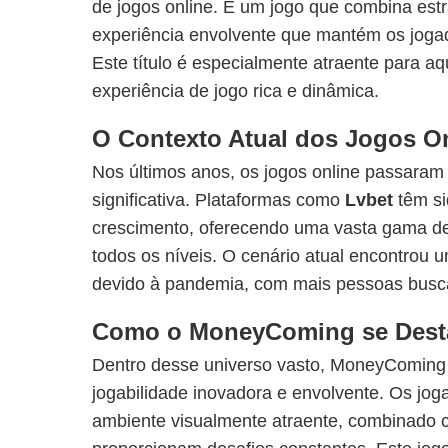
de jogos online. É um jogo que combina estr
experiência envolvente que mantém os joga
Este título é especialmente atraente para 
experiência de jogo rica e dinâmica.
O Contexto Atual dos Jogos O
Nos últimos anos, os jogos online passaram
significativa. Plataformas como
Lvbet
têm si
crescimento, oferecendo uma vasta gama de
todos os níveis. O cenário atual encontrou
devido à pandemia, com mais pessoas buscan
Como o MoneyComing se Dest
Dentro desse universo vasto, MoneyComing 
jogabilidade inovadora e envolvente. Os jo
ambiente visualmente atraente, combinado 