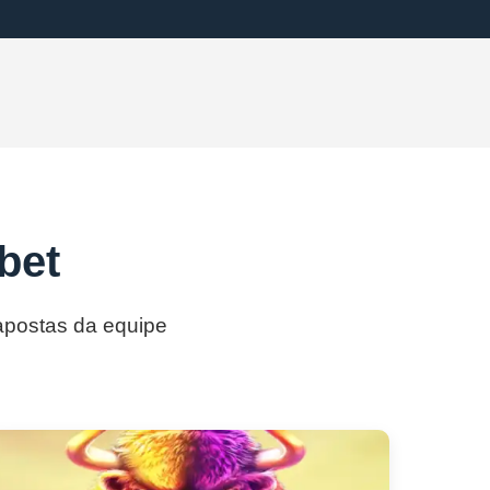
bet
 apostas da equipe