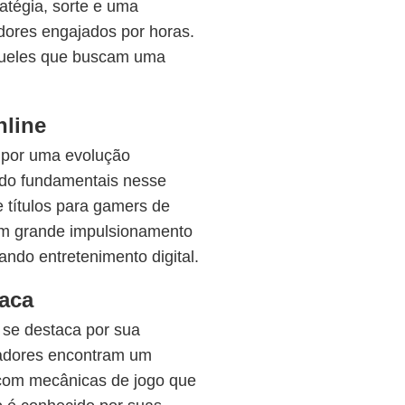
atégia, sorte e uma
dores engajados por horas.
aqueles que buscam uma
nline
 por uma evolução
do fundamentais nesse
 títulos para gamers de
 um grande impulsionamento
do entretenimento digital.
aca
se destaca por sua
gadores encontram um
com mecânicas de jogo que