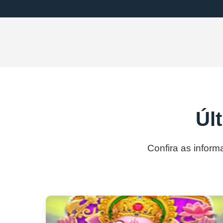
Úl
Confira as inform