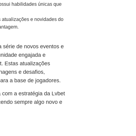
sui habilidades únicas que
s atualizações e novidades do
antagem.
série de novos eventos e
unidade engajada e
. Estas atualizações
nagens e desafios,
ara a base de jogadores.
a com a estratégia da Lvbet
ecendo sempre algo novo e