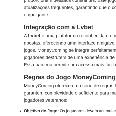
proporcionam desafios constantes. Este jog
atualizações frequentes, garantindo que o 
empolgante.
Integração com a Lvbet
A
Lvbet
é uma plataforma reconhecida no m
apostas, oferecendo uma interface amigáve
jogos. MoneyComing se integra perfeitament
jogadores desfrutem de uma experiência de 
Essa parceria permite um acesso mais fácil 
Regras do Jogo MoneyComing
MoneyComing oferece uma série de regras f
garantem complexidade o suficiente para ma
jogadores veteranos:
Objetivo do Jogo:
Os jogadores devem acumular 