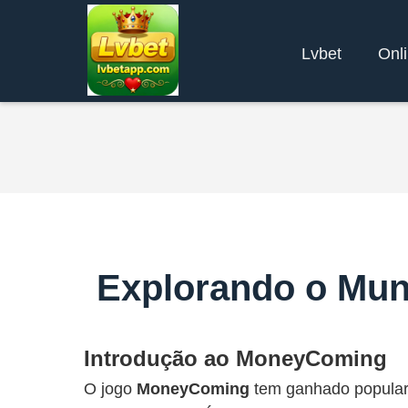
Lvbet
Onl
Explorando o Mun
Introdução ao MoneyComing
O jogo
MoneyComing
tem ganhado populari