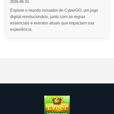
2026-05-31
Explore o mundo inovador de CyberGO, um jogo
digital revolucionário, junto com as regras
essenciais e eventos atuais que impactam sua
experiência.