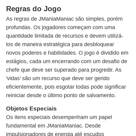
Regras do Jogo
As regras de JManiaManiac são simples, porém
profundas. Os jogadores começam com uma
quantidade limitada de recursos e devem utilizá-
los de maneira estratégica para desbloquear
novos poderes e habilidades. O jogo é dividido em
estágios, cada um encerrando com um desafio de
chefe que deve ser superado para progredir. As
'vidas' são um recurso que deve ser gerido
eficientemente, pois esgotar todas pode significar
reiniciar desde o último ponto de salvamento.
Objetos Especiais
Os itens especiais desempenham um papel
fundamental em JManiaManiac. Desde
impulsionadores de energia até escudos