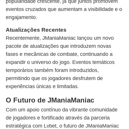
popularidade crescente, já que juntos promovem
eventos cruzados que aumentam a visibilidade e o
engajamento.
Atualizações Recentes
Recentemente, JManiaManiac lançou um novo
pacote de atualizações que introduzem novas
fases e mecânicas de combate, continuando a
expandir o universo do jogo. Eventos temáticos
temporários também foram introduzidos,
permitindo que os jogadores desfrutem de
experiências únicas e limitadas.
O Futuro de JManiaManiac
Com um apoio contínuo da vibrante comunidade
de jogadores e fortificado através da parceria
estratégica com Lvbet, o futuro de JManiaManiac