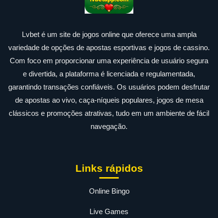
Lvbet é um site de jogos online que oferece uma ampla
variedade de opções de apostas esportivas e jogos de cassino.
Com foco em proporcionar uma experiência de usuário segura
e divertida, a plataforma é licenciada e regulamentada,
garantindo transações confiáveis. Os usuários podem desfrutar
de apostas ao vivo, caça-níqueis populares, jogos de mesa
clássicos e promoções atrativas, tudo em um ambiente de fácil
navegação.
Links rápidos
Online Bingo
Live Games