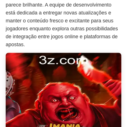
parece brilhante. A equipe de desenvolvimento
está dedicada a entregar novas atualizações e
manter o conteúdo fresco e excitante para seus
jogadores enquanto explora outras possibilidades
de integração entre jogos online e plataformas de
apostas.