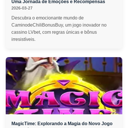
Uma Jornada de Emoções e Recompensas
2026-03-27
Descubra o emocionante mundo de
CaminodeChiliBonusBuy, um jogo inovador no
cassino LVbet, com regras únicas e bônus
irresistíveis.
MagicTime: Explorando a Magia do Novo Jogo