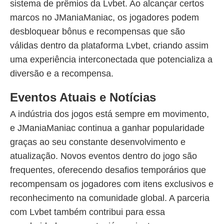
sistema de prêmios da Lvbet. Ao alcançar certos
marcos no JManiaManiac, os jogadores podem
desbloquear bônus e recompensas que são
válidas dentro da plataforma Lvbet, criando assim
uma experiência interconectada que potencializa a
diversão e a recompensa.
Eventos Atuais e Notícias
A indústria dos jogos está sempre em movimento,
e JManiaManiac continua a ganhar popularidade
graças ao seu constante desenvolvimento e
atualização. Novos eventos dentro do jogo são
frequentes, oferecendo desafios temporários que
recompensam os jogadores com itens exclusivos e
reconhecimento na comunidade global. A parceria
com Lvbet também contribui para essa