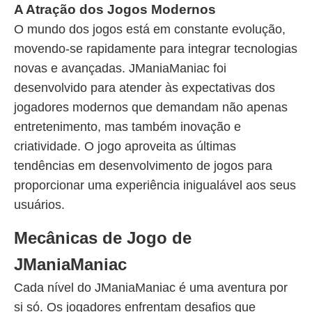
A Atração dos Jogos Modernos
O mundo dos jogos está em constante evolução,
movendo-se rapidamente para integrar tecnologias
novas e avançadas. JManiaManiac foi
desenvolvido para atender às expectativas dos
jogadores modernos que demandam não apenas
entretenimento, mas também inovação e
criatividade. O jogo aproveita as últimas
tendências em desenvolvimento de jogos para
proporcionar uma experiência inigualável aos seus
usuários.
Mecânicas de Jogo de
JManiaManiac
Cada nível do JManiaManiac é uma aventura por
si só. Os jogadores enfrentam desafios que