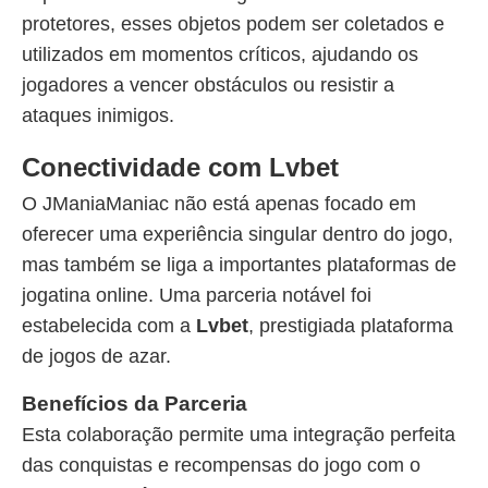
protetores, esses objetos podem ser coletados e
utilizados em momentos críticos, ajudando os
jogadores a vencer obstáculos ou resistir a
ataques inimigos.
Conectividade com Lvbet
O JManiaManiac não está apenas focado em
oferecer uma experiência singular dentro do jogo,
mas também se liga a importantes plataformas de
jogatina online. Uma parceria notável foi
estabelecida com a
Lvbet
, prestigiada plataforma
de jogos de azar.
Benefícios da Parceria
Esta colaboração permite uma integração perfeita
das conquistas e recompensas do jogo com o