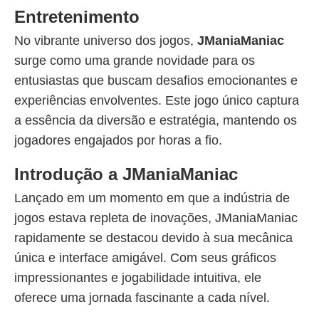
Entretenimento
No vibrante universo dos jogos,
JManiaManiac
surge como uma grande novidade para os
entusiastas que buscam desafios emocionantes e
experiências envolventes. Este jogo único captura
a essência da diversão e estratégia, mantendo os
jogadores engajados por horas a fio.
Introdução a JManiaManiac
Lançado em um momento em que a indústria de
jogos estava repleta de inovações, JManiaManiac
rapidamente se destacou devido à sua mecânica
única e interface amigável. Com seus gráficos
impressionantes e jogabilidade intuitiva, ele
oferece uma jornada fascinante a cada nível.