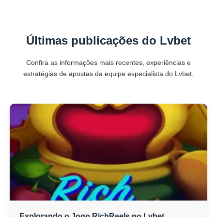
Últimas publicações do Lvbet
Confira as informações mais recentes, experiências e
estratégias de apostas da equipe especialista do Lvbet.
Explorando o Jogo RichReels no Lvbet