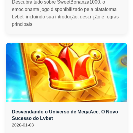
Descubra tudo sobre SweetBonanza1000, o
emocionante jogo disponibilizado pela plataforma
Lvbet, incluindo sua introdução, descrição e regras
principais.
Desvendando o Universo de MegaAce: O Novo
Sucesso do Lvbet
2026-01-03