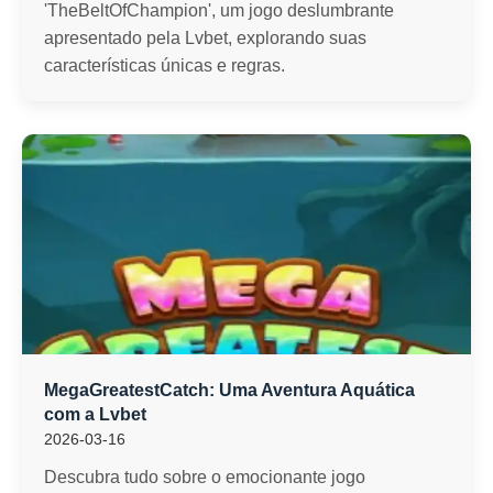
'TheBeltOfChampion', um jogo deslumbrante
apresentado pela Lvbet, explorando suas
características únicas e regras.
MegaGreatestCatch: Uma Aventura Aquática
com a Lvbet
2026-03-16
Descubra tudo sobre o emocionante jogo