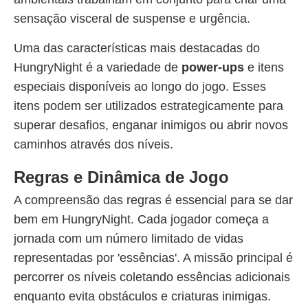
sensação visceral de suspense e urgência.
Uma das características mais destacadas do
HungryNight é a variedade de
power-ups
e itens
especiais disponíveis ao longo do jogo. Esses
itens podem ser utilizados estrategicamente para
superar desafios, enganar inimigos ou abrir novos
caminhos através dos níveis.
Regras e Dinâmica de Jogo
A compreensão das regras é essencial para se dar
bem em HungryNight. Cada jogador começa a
jornada com um número limitado de vidas
representadas por 'essências'. A missão principal é
percorrer os níveis coletando essências adicionais
enquanto evita obstáculos e criaturas inimigas.