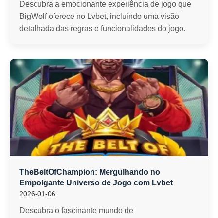
Descubra a emocionante experiência de jogo que
BigWolf oferece no Lvbet, incluindo uma visão
detalhada das regras e funcionalidades do jogo.
TheBeltOfChampion: Mergulhando no
Empolgante Universo de Jogo com Lvbet
2026-01-06
Descubra o fascinante mundo de