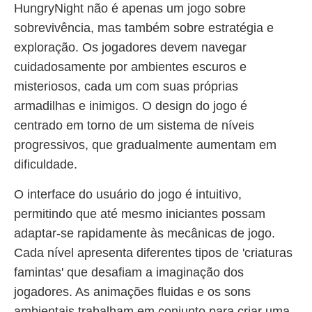
HungryNight não é apenas um jogo sobre
sobrevivência, mas também sobre estratégia e
exploração. Os jogadores devem navegar
cuidadosamente por ambientes escuros e
misteriosos, cada um com suas próprias
armadilhas e inimigos. O design do jogo é
centrado em torno de um sistema de níveis
progressivos, que gradualmente aumentam em
dificuldade.
O interface do usuário do jogo é intuitivo,
permitindo que até mesmo iniciantes possam
adaptar-se rapidamente às mecânicas de jogo.
Cada nível apresenta diferentes tipos de 'criaturas
famintas' que desafiam a imaginação dos
jogadores. As animações fluidas e os sons
ambientais trabalham em conjunto para criar uma